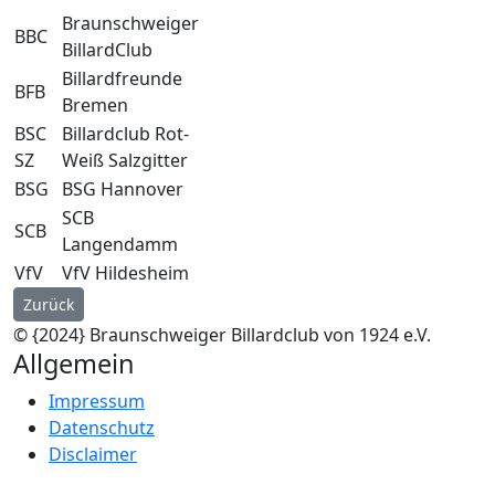
Braunschweiger
BBC
BillardClub
Billardfreunde
BFB
Bremen
BSC
Billardclub Rot-
SZ
Weiß Salzgitter
BSG
BSG Hannover
SCB
SCB
Langendamm
VfV
VfV Hildesheim
Vorheriger Beitrag: BBC1 Vizemeister
Zurück
© {2024} Braunschweiger Billardclub von 1924 e.V.
Allgemein
Impressum
Datenschutz
Disclaimer