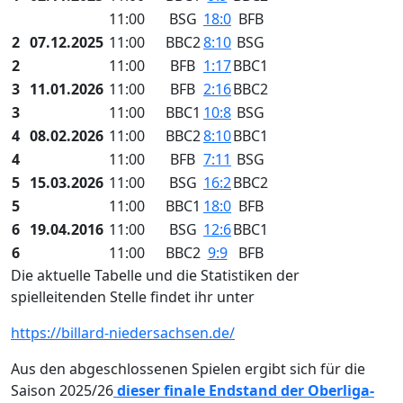
11:00
BSG
18:0
BFB
2
07.12.2025
11:00
BBC2
8:10
BSG
2
11:00
BFB
1:17
BBC1
3
11.01.2026
11:00
BFB
2:16
BBC2
3
11:00
BBC1
10:8
BSG
4
08.02.2026
11:00
BBC2
8:10
BBC1
4
11:00
BFB
7:11
BSG
5
15.03.2026
11:00
BSG
16:2
BBC2
5
11:00
BBC1
18:0
BFB
6
19.04.2016
11:00
BSG
12:6
BBC1
6
11:00
BBC2
9:9
BFB
Die aktuelle Tabelle und die Statistiken der
spielleitenden Stelle findet ihr unter
https://billard-niedersachsen.de/
Aus den abgeschlossenen Spielen ergibt sich für die
Saison 2025/26
dieser finale Endstand der Oberliga-