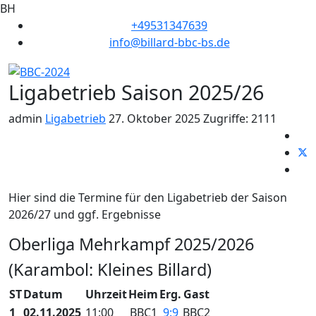
BH
+49531347639
info@billard-bbc-bs.de
Ligabetrieb Saison 2025/26
admin
Ligabetrieb
27. Oktober 2025
Zugriffe: 2111
Hier sind die Termine für den Ligabetrieb der Saison
2026/27 und ggf. Ergebnisse
Oberliga Mehrkampf 2025/2026
(Karambol: Kleines Billard)
ST
Datum
Uhrzeit
Heim
Erg.
Gast
1
02.11.2025
11:00
BBC1
9:9
BBC2