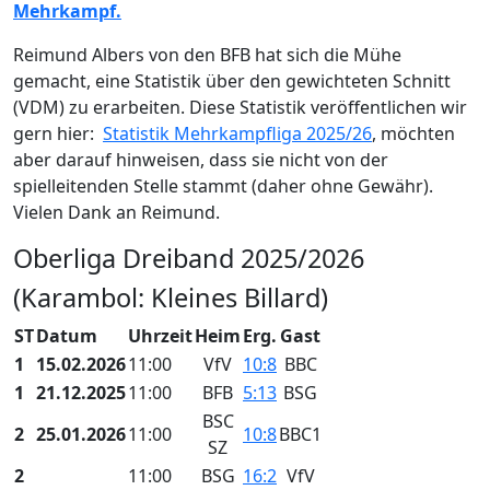
Mehrkampf.
Reimund Albers von den BFB hat sich die Mühe
gemacht, eine Statistik über den gewichteten Schnitt
(VDM) zu erarbeiten. Diese Statistik veröffentlichen wir
gern hier:
Statistik Mehrkampfliga 2025/26
, möchten
aber darauf hinweisen, dass sie nicht von der
spielleitenden Stelle stammt (daher ohne Gewähr).
Vielen Dank an Reimund.
Oberliga Dreiband 2025/2026
(Karambol: Kleines Billard)
ST
Datum
Uhrzeit
Heim
Erg.
Gast
1
15.02.2026
11:00
VfV
10:8
BBC
1
21.12.2025
11:00
BFB
5:13
BSG
BSC
2
25.01.2026
11:00
10:8
BBC1
SZ
2
11:00
BSG
16:2
VfV