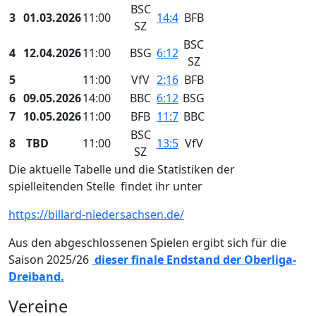
BSC
3
01.03.2026
11:00
14:4
BFB
SZ
BSC
4
12.04.2026
11:00
BSG
6:12
SZ
5
11:00
VfV
2:16
BFB
6
09.05.2026
14:00
BBC
6:12
BSG
7
10.05.2026
11:00
BFB
11:7
BBC
BSC
8
TBD
11:00
13:5
VfV
SZ
Die aktuelle Tabelle und die Statistiken der
spielleitenden Stelle findet ihr unter
https://billard-niedersachsen.de/
Aus den abgeschlossenen Spielen ergibt sich für die
Saison 2025/26
dieser finale Endstand der Oberliga-
Dreiband.
Vereine