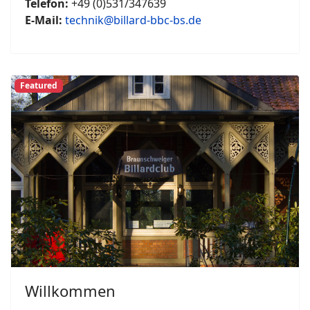
Telefon:
+49 (0)531/347639
E-Mail:
technik@billard-bbc-bs.de
Featured
Willkommen